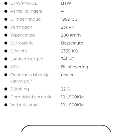
BTW/MARGE
BTW
Aantal cilinders
4
Cilinderinhoud
1999 CC
Vermogen
231 PK
Topsnelheid
200 km/h
Carrosserie
Bestelauto
Gewicht
2359 KG
Laadvermorgen
741 KG
APK
Bij aflevering
Onderhoudsboekje
dealer
aanwezig?
Bijtelling
22 %
Gemiddeld verbruik
10 L/100KM
Verbruik stad
10 L/100KM