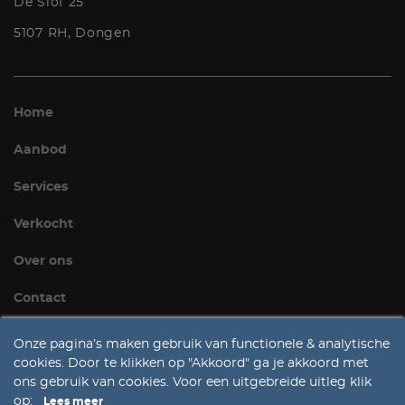
De Slof 25
5107 RH, Dongen
Home
Aanbod
Services
Verkocht
Over ons
Contact
Onze pagina’s maken gebruik van functionele & analytische
cookies. Door te klikken op "Akkoord" ga je akkoord met
ons gebruik van cookies. Voor een uitgebreide uitleg klik
op:
Lees meer