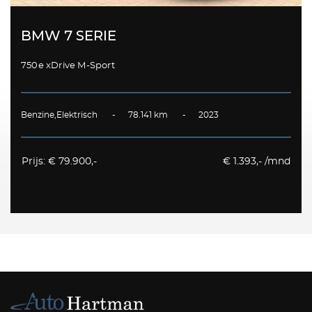
BMW 7 SERIE
750e xDrive M-Sport
Benzine,Elektrisch - 78.141 km - 2023
Prijs: € 79.900,-
€ 1.393,- /mnd