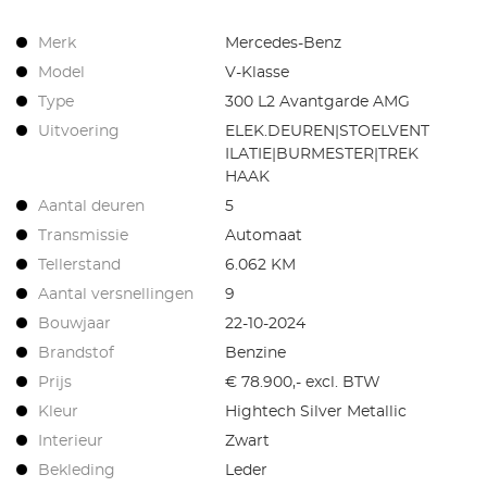
Merk
Mercedes-Benz
Model
V-Klasse
Type
300 L2 Avantgarde AMG
Uitvoering
ELEK.DEUREN|STOELVENT
ILATIE|BURMESTER|TREK
HAAK
Aantal deuren
5
Transmissie
Automaat
Tellerstand
6.062 KM
Aantal versnellingen
9
Bouwjaar
22-10-2024
Brandstof
Benzine
Prijs
€ 78.900,- excl. BTW
Kleur
Hightech Silver Metallic
Interieur
Zwart
Bekleding
Leder