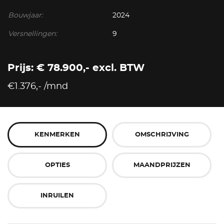
Bouwjaar:
2024
Versnellingen:
9
Prijs: € 78.900,- excl. BTW
€1.376,- /mnd
KENMERKEN
OMSCHRIJVING
OPTIES
MAANDPRIJZEN
INRUILEN