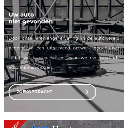
Uw auto
niet gevonden
Door onze jarenlange ervaring in de autowereld
hebben wij een uitstekend netwerk opgebouwd
zodat we precies weten waar we uw volgende
auto kunnen vinden.
ZOEKOPDRACHT