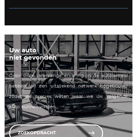
Uw auto
niet gevonden
Door onze jarenlange ervaring in de autowereld
hebben wij een uitstekend netwerk opgebouwd
zodat we precies weten waar we uw volgende
auto kunnen vinden.
ZOEKOPDRACHT