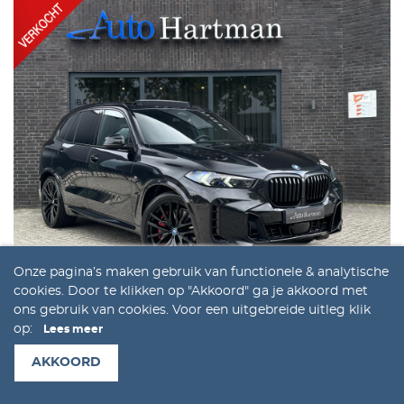
Onze pagina’s maken gebruik van functionele & analytische
cookies. Door te klikken op "Akkoord" ga je akkoord met
ons gebruik van cookies. Voor een uitgebreide uitleg klik
BMW X5
op:
Lees meer
xDrive50e M Sport Pro
AKKOORD